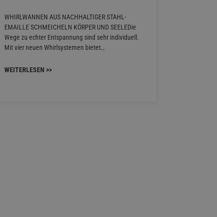
WHIRLWANNEN AUS NACHHALTIGER STAHL-
Stil für j
EMAILLE SCHMEICHELN KÖRPER UND SEELEDie
Familie bie
Wege zu echter Entspannung sind sehr individuell.
Waschtischa
Mit vier neuen Whirlsystemen bietet…
unterschied
konzipiert s
WEITERLESEN >>
WEITERLES