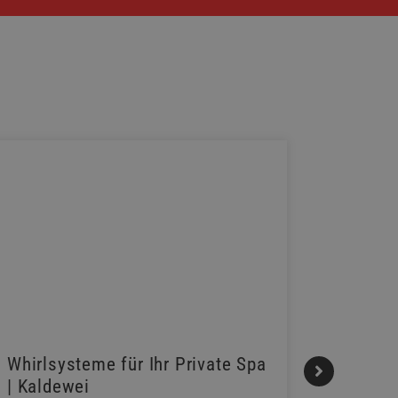
Whirlsysteme für Ihr Private Spa
Gestalt
| Kaldewei
Momen