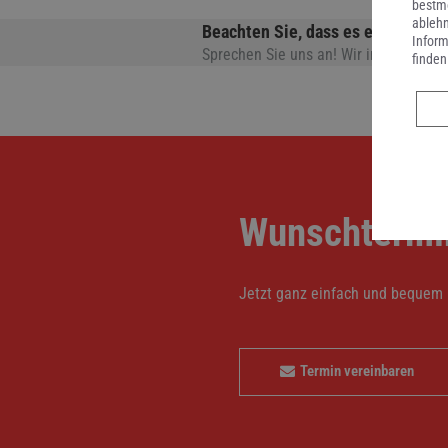
bestmö
ablehn
Beachten Sie, dass es eventuell 
Inform
Sprechen Sie uns an! Wir informieren S
finden
Wunschtermi
Jetzt ganz einfach und bequem 
Termin vereinbaren