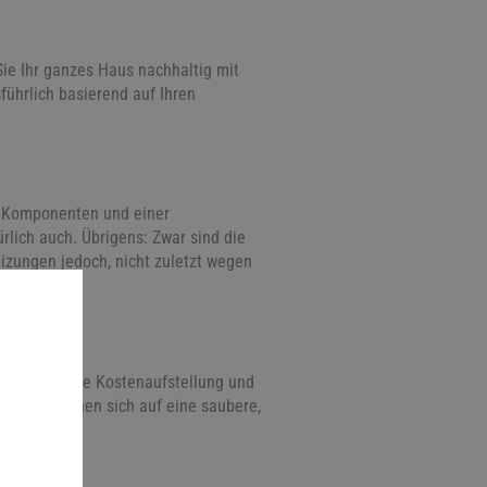
Sie Ihr ganzes Haus nachhaltig mit
ührlich basierend auf Ihren
en Komponenten und einer
lich auch. Übrigens: Zwar sind die
eizungen jedoch, nicht zuletzt wegen
ne transparente Kostenaufstellung und
ner und können sich auf eine saubere,