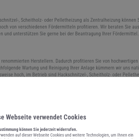
g
chnitzel-, Scheitholz- oder Pelletheizung als Zentralheizung können 
h von verschiedenen Fördermitteln profitieren. Wir beraten Sie ausf
 und unterstützen Sie gerne bei der Beantragung Ihrer Fördermittel.
n
t renommierten Herstellern. Dadurch profitieren Sie von hochwertig
chfolgende Wartung und Reinigung Ihrer Anlage kümmern wir uns natür
weise hoch, im Betrieb sind Hackschnitzel-, Scheitholz- oder Pelleth
uer, günstiger als Öl- oder Gasheizungen.
ingerecht
re Hackschnitzel-, Scheitholz- oder Pelletheizung, erstellen Ihnen ei
 Gewerke inklusive Schornsteinfeger. So haben Sie einen Ansprechpart
se Webseite verwendet Cookies
te Durchführung aller Arbeiten verlassen.
ustimmung können Sie jederzeit widerrufen.
rwenden auf dieser Webseite Cookies und weitere Technologien, um Ihnen ein