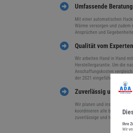
Umfassende Beratun
Mit einer automatischen Hacks
Wärme versorgen und zudem noc
Ansprüchen und Gegebenheiten
Qualität vom Experte
Wir arbeiten Hand in Hand mi
Herstellergarantie. Um die na
Anschaffungskosten vergleichs
der 2021 eingeführten CO2-Ste
Zuverlässig und term
Wir planen und installieren Ih
koordinieren alle beteiligten
Die
zuverlässige und termingerech
Ihre Z
Wir ve